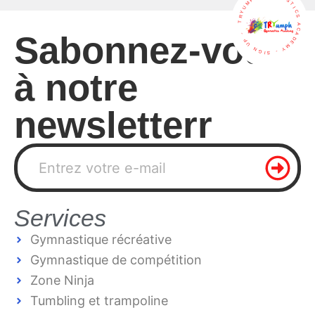
TRYUMPH GYMNASTICS ACADEMY - SIGN UP -
S
abonnez-vous
à notre
newsletter
r
Services
Gymnastique récréative
Gymnastique de compétition
Zone Ninja
Tumbling et trampoline